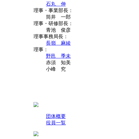
石丸 伸
理事・事業部長：
筒井 一郎
理事・研修部長：
青池 俊彦
理事事務局長：
長嶺 麻綾
理事：
野邑 季未
赤須 知美
小峰 究
団体概要
役員一覧