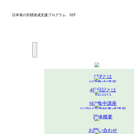
日本発の目標達成支援プログラム SEP
SEPとは
SEP集中講座
公認SEP講師養成講座
4行日記とは
受講者の声
4行日記
オープンセミナー
SEP集中講座
キッズ4行日記とは
公認SEP講師養成講座
キッズ4行日記
4行日記
団体概要
オープンセミナー
オープンセミナー
受講者の声
キッズ4行日記
お問い合わせ
オープンセミナー