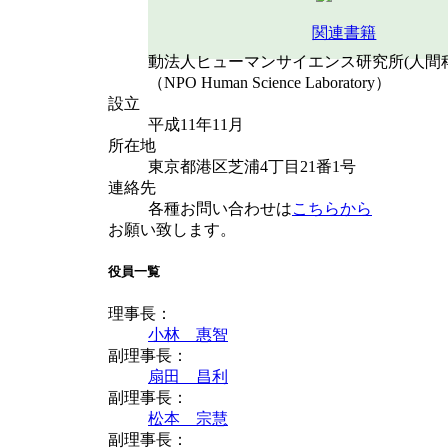
関連書籍
動法人ヒューマンサイエンス研究所(人間
（NPO Human Science Laboratory）
設立
平成11年11月
所在地
東京都港区芝浦4丁目21番1号
連絡先
各種お問い合わせは
こちらから
お願い致します。
役員一覧
理事長：
小林 惠智
副理事長：
扇田 昌利
副理事長：
松本 宗慧
副理事長：